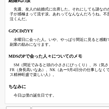
結婚式の涙
先週、友人の結婚式に出席した。それにしても謎なの
子が感極まって流す涙。あれってなんなんだろうね。不
泣くんだ。
GのCDのYY
水曜日に会った人。いや、やっぱり間近に見ると感動
副業の励みになります。
MDSのPで会った人々についてのメモ
SM（間近でみると頭の小ささにびっくり）、JS（気
FR（身長高いなあ）、NK（あー9月4日分の仕事しなく
ス精神旺盛で楽しい人）。
ちなみに
今日は僕の誕生日です。