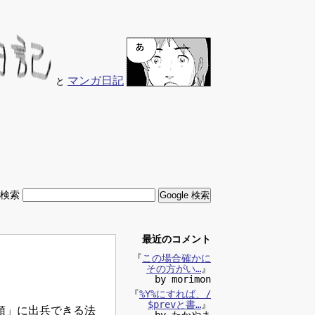
マンガ日記
と
内検索
最近のコメント
『
この場合確かに
その方がい…
』
by morimon
『
%Y%にすれば、/
$prevと書…
』
領」に出兵できる法
by たかやま