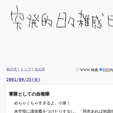
前の月
｜
トップ
｜
次の月
WWW 検索
日記
2001/09/25(火)
軍隊としての自衛隊
めちゃくちゃすぎるよ、小泉！
米空母に護衛艦をつけたりするし、「同意あれば他国