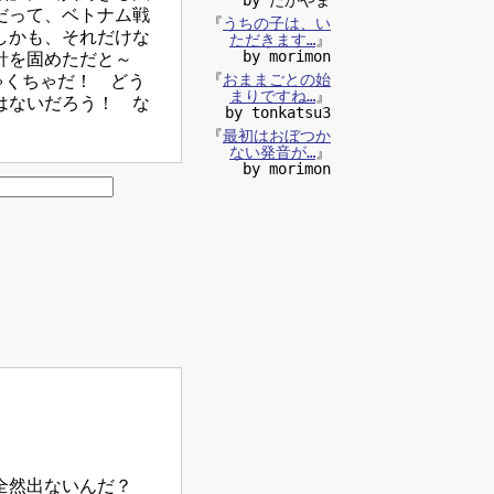
だって、ベトナム戦
『
うちの子は、い
しかも、それだけな
ただきます…
』
by morimon
針を固めただと～
『
おままごとの始
ゃくちゃだ！ どう
まりですね…
』
はないだろう！ な
by tonkatsu3
『
最初はおぼつか
ない発音が…
』
by morimon
が全然出ないんだ？