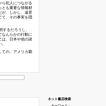
から犯人につながる
っとも重要な情報材
だが、しかし、遠景
てて、その事実を隠
明するだろうし、
てなんらかの行動に
ては、日本や他の諸
い。
しての、アメリカ覇
ネット書店検索
キーワード：