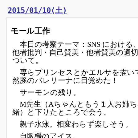
2015/01/10(土)
モール工作
本日の考察テーマ：SNS における
他者批判・自己賛美・他者賛美の適
ついて。
専らプリンセスとかエルサを描い
然豚のバレリーナに目覚めた！
サーモンの残り。
M先生（Aちゃんともう１人お姉ち
緒）と下りたところで会う。
親子水泳。相変わらず楽しそう。
自販機のアイス。