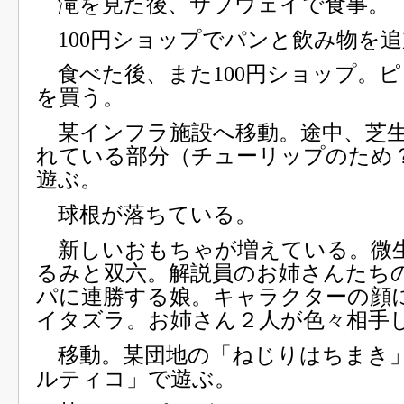
滝を見た後、サブウェイで食事。
100円ショップでパンと飲み物を追
食べた後、また100円ショップ。
を買う。
某インフラ施設へ移動。途中、芝
れている部分（チューリップのため
遊ぶ。
球根が落ちている。
新しいおもちゃが増えている。微
るみと双六。解説員のお姉さんたち
パに連勝する娘。キャラクターの顔
イタズラ。お姉さん２人が色々相手
移動。某団地の「ねじりはちまき」
ルティコ」で遊ぶ。