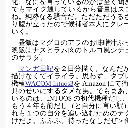
化、なにを言っているのかは全く聞
でもマイク通しているから音量はス
ね。純粋なる騒音だ。ただただうる
り腹が立ったので候補者本人にクレ
いく。
昼飯はマグロのアラのお味噌汁ぶ
晩飯はナスとラム肉のトルコ風シチ
のサラダ。
マンガ日記
を２日分描く。なんだ
描けなくてイライラ。思わず、タブ
機種
WACOM Intuos3
を Amazon に
具のせいにするダメな男。でもまあ
いるのは、INTUOS の初代機種だし
もう４年も前だし（と自分に言い訳
れも１つの自分を追い込むためのテ
けだよ。ふふふ。待ったなしだぜ＞