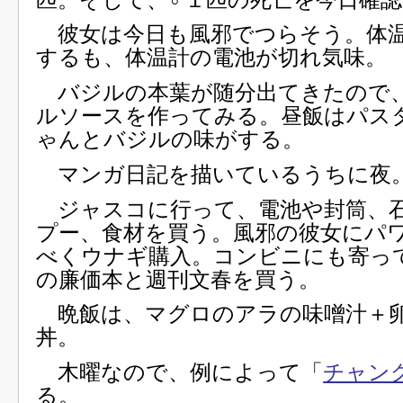
彼女は今日も風邪でつらそう。体
するも、体温計の電池が切れ気味。
バジルの本葉が随分出てきたので
ルソースを作ってみる。昼飯はパス
ゃんとバジルの味がする。
マンガ日記を描いているうちに夜
ジャスコに行って、電池や封筒、
プー、食材を買う。風邪の彼女にパ
べくウナギ購入。コンビニにも寄っ
の廉価本と週刊文春を買う。
晩飯は、マグロのアラの味噌汁＋
丼。
木曜なので、例によって「
チャン
る。