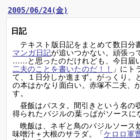
2005/06/24(金)
日記
テキスト版日記をまとめて数日分
マンガ日記
が追いつかない。頑張っ
……と思ったのだけれども、今日届
二夫のことを書いたのだ！！
」にト
て、１日分しか進まず。がっくり。
の本はかなり面白い。赤塚不二夫、
す。
昼飯はパスタ。間引きという名の
得られたバジルの葉っぱがソースに
晩飯は、ネギと鳥のバジルソース
味噌汁＋大根のサラダ。「
ケロロ軍