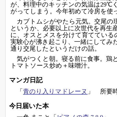
が、料理中のキッチンの気温は29℃
がってしまう。今年初めて冷房を使
カブトムシがやたら元気。交尾の
というか、必要以上に次世代を再生
に、オスとメスを分けて育てている
実験心が沸き起こり、一緒にしてみ
通り交尾したというだけの話。
気がつくと朝。寝る前に食事。鶏
トマトソース炒め＋味噌汁。
マンガ日記
「
青のり入りマドレーヌ
」 所要時
今日届いた本