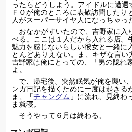
ったらどうしよう。アイドルに遭遇
ＦＯが俺のところに表敬訪問したり
人がスーパーサイヤ人になっちゃっ
おなかがすいたので、吉野家に入
べる。ここは１人だから入れる店。
魅力を感じないらしい彼女と一緒に
とんどありえない。ま、キザな言い
吉野家は俺にとっての、「男の隠れ
よ。
で、帰宅後、突然眠気が俺を襲い、
ンガ日記を描くために一度は起きる
ま、「
チャングム
」に流れ、見終わ
ま就寝。
そうやって６月は終わる。