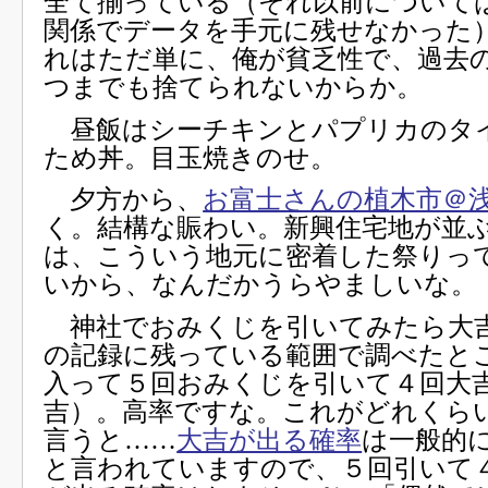
全て揃っている（それ以前について
関係でデータを手元に残せなかった
れはただ単に、俺が貧乏性で、過去
つまでも捨てられないからか。
昼飯はシーチキンとパプリカのタ
ため丼。目玉焼きのせ。
夕方から、
お富士さんの植木市＠
く。結構な賑わい。新興住宅地が並
は、こういう地元に密着した祭りっ
いから、なんだかうらやましいな。
神社でおみくじを引いてみたら大
の記録に残っている範囲で調べたと
入って５回おみくじを引いて４回大
吉）。高率ですな。これがどれくら
言うと……
大吉が出る確率
は一般的
と言われていますので、５回引いて