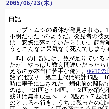
2005/06/23(木)
日記
カブトムシの遺体が発見される。1
不明だった♂のようだ。発見者の彼
は、窓際に落ちていたらしい。飼育
うとこんなに呆気なく死んでしまう
昨日の日記には、数が足りている
たが、やっぱり数え間違いだったら
えるのが本当に苦手な俺）。
06/10
数字は誤り。第二世代は総計45匹。1
時に里子に出された。蛹化前の段階
のは、♂21匹と♀14匹。♂２匹が蛹
残りは無事成虫へ。♂12匹と♀７匹
のところへ行き、うちに残ったのは
匹。そして、♂１匹の死亡を今日確認