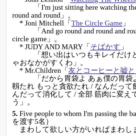
「I'm just sitting here watching the
round and round」。
* Joni Mitchell「
The Circle Game
」
「And go round and round and round
circle game」。
* JUDY AND MARY「
そばかす
」
「想い出はいつもキレイだけど
ゃおなかがすくわ」。
* Mr.Children「
友とコーヒーと嘘と
「だから胃袋よ あぁ僕の胃袋よ 
靱たれ もっと貪欲たれ / なんだって
んだって消化して / 全部 筋肉に変え
う」。
5.
Five people to whom I'm passing t
を渡す5名）
まわして欲しい方がいればまわし