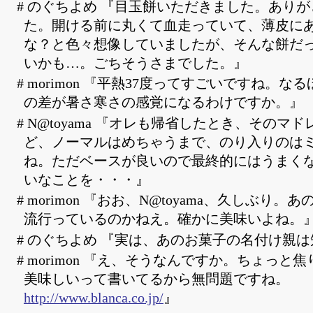
# のぐちよめ 『目玉餅いただきました。あり
た。開ける前に丸くて血走っていて、薄皮に
な？と色々想像していましたが、そんな餅だ
いかも…。ごちそうさまでした。』
# morimon 『平熱37度ってすごいですね。
の差が暑さ寒さの感覚になるわけですか。』
# N@toyama 『オレも帰省したとき、そのマ
ど、ノーマルはめちゃうまで、のり入りのは
ね。ただベースが良いので最終的にはうまく
いなことを・・・』
# morimon 『おお、N@toyama、久しぶり
流行っているのかねえ。確かに美味いよね。
# のぐちよめ 『実は、あのお菓子の名付け親
# morimon 『え、そうなんですか。ちょっと
美味しいって書いてるから無問題ですね。
http://www.blanca.co.jp/
』