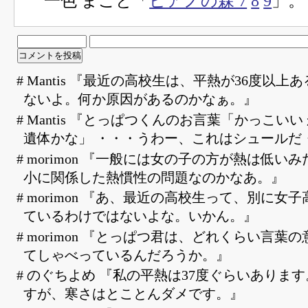
一色 まこと「
ピアノの森 7
8
9
」。
# Mantis 『最近の高校生は、平熱が36度以
ないよ。何か原因があるのかなぁ。』
# Mantis 『とっぱつくんのお言葉「かっこい
遺体かな」 ・・・うわー、これはシュールだ
# morimon 『一般には女の子の方が熱は低い
小に関係した熱慣性の問題なのかなあ。』
# morimon 『あ、最近の高校生って、別に女
ているわけではないよな。いかん。』
# morimon 『とっぱつ君は、どれくらい言葉
てしゃべっているんだろうか。』
# のぐちよめ 『私の平熱は37度ぐらいありま
すが、寒さはとことんダメです。』