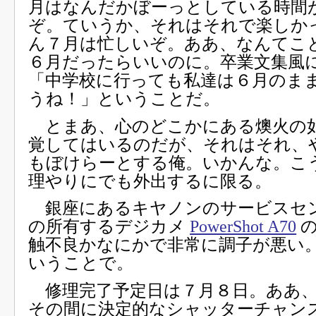
月はなんだかぼーっとしている時間
ぞ。ていうか、それはそれで楽しか
ん７月は忙しいぞ。ああ、なんてこ
６月だったらいいのに。卒業文集風
「中学校に行っても私達は６月のま
うね！」ということだ。
とまあ、心のどこかにある燠火の
覚してはいるのだが、それはそれ、
もぼけらーとする俺。いかんな。こ
理やりにでも外出するに限る。
銀座にあるキヤノンのサービスセ
の所有するデジカメ
PowerShot A70
の
触不良かなにかで非常に調子が悪い
いうことで。
修理完了予定日は７月８日。ああ、
その間に決定的なシャッターチャン