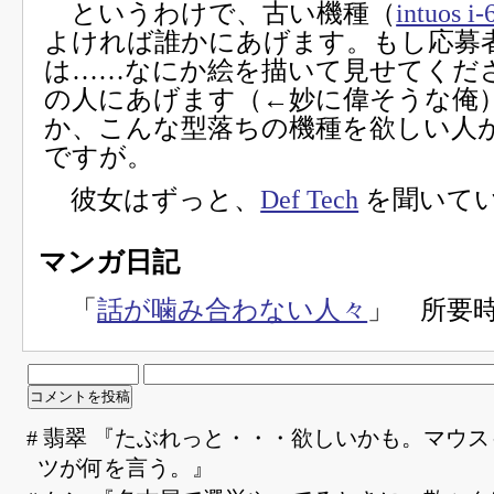
というわけで、古い機種（
intuos i
よければ誰かにあげます。もし応募
は……なにか絵を描いて見せてくだ
の人にあげます（←妙に偉そうな俺
か、こんな型落ちの機種を欲しい人
ですが。
彼女はずっと、
Def Tech
を聞いて
マンガ日記
「
話が噛み合わない人々
」 所要時
# 翡翠 『たぶれっと・・・欲しいかも。マウ
ツが何を言う。』