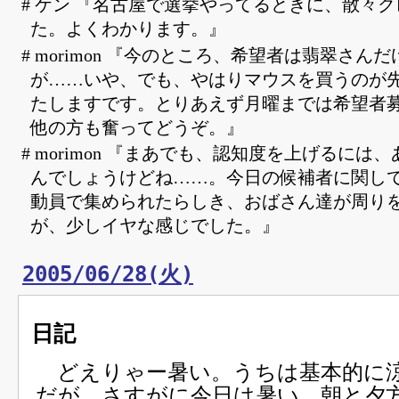
# ケン 『名古屋で選挙やってるときに、散々
た。よくわかります。』
# morimon 『今のところ、希望者は翡翠さん
が……いや、でも、やはりマウスを買うのが
たしますです。とりあえず月曜までは希望者
他の方も奮ってどうぞ。』
# morimon 『まあでも、認知度を上げるには
んでしょうけどね……。今日の候補者に関し
動員で集められたらしき、おばさん達が周り
が、少しイヤな感じでした。』
2005/06/28(火)
日記
どえりゃー暑い。うちは基本的に
だが、さすがに今日は暑い。朝と夕