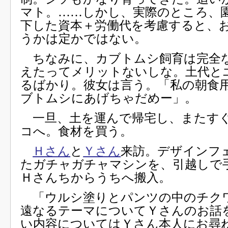
マト。……しかし、実際のところ、
下した資本＋労働代を考慮すると、
うかは定かではない。
ちなみに、カブトムシ飼育は完全
えたってメリットないしな。土代と
るばかり。彼女は言う。「私の朝食
ブトムシにあげちゃだめー」。
一旦、土を運んで帰宅し、またす
コへ。食材を買う。
Ｈさん
と
Ｙさん
来訪。デザインフ
たガチャガチャマシンを、引越しで
Ｈさんちからうちへ搬入。
「ウルシ塗りとパンツの中のチク
遠なるテーマについてＹさんのお話
い内容についてはＹさん本人にお尋