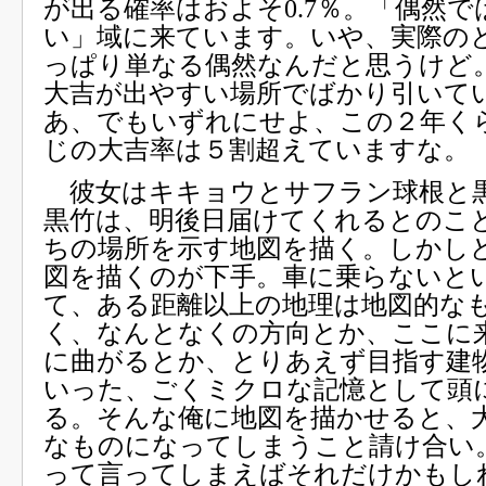
が出る確率はおよそ0.7％。「偶然
い」域に来ています。いや、実際の
っぱり単なる偶然なんだと思うけど
大吉が出やすい場所でばかり引いて
あ、でもいずれにせよ、この２年く
じの大吉率は５割超えていますな。
彼女はキキョウとサフラン球根と
黒竹は、明後日届けてくれるとのこ
ちの場所を示す地図を描く。しかし
図を描くのが下手。車に乗らないと
て、ある距離以上の地理は地図的な
く、なんとなくの方向とか、ここに
に曲がるとか、とりあえず目指す建
いった、ごくミクロな記憶として頭
る。そんな俺に地図を描かせると、
なものになってしまうこと請け合い
って言ってしまえばそれだけかもし