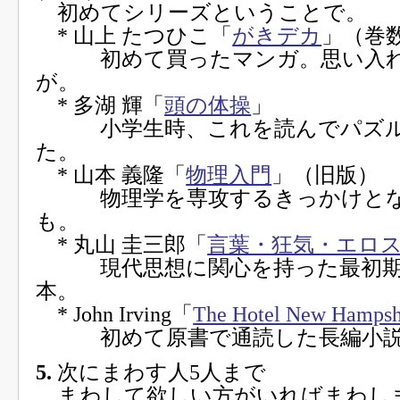
初めてシリーズということで。
* 山上 たつひこ「
がきデカ
」（巻
初めて買ったマンガ。思い入れ
が。
* 多湖 輝「
頭の体操
」
小学生時、これを読んでパズル
た。
* 山本 義隆「
物理入門
」（旧版）
物理学を専攻するきっかけとな
も。
* 丸山 圭三郎「
言葉・狂気・エロ
現代思想に関心を持った最初期
本。
* John Irving「
The Hotel New Hampsh
初めて原書で通読した長編小説
5.
次にまわす人5人まで
まわして欲しい方がいればまわし