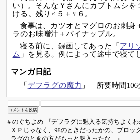
い）。そんなＹさんにカブトムシを
ける。残り♂５＋♀６。
食事は、カツオとマグロのお刺身
ラのお味噌汁＋パイナップル。
寝る前に、録画してあった「
アリ
ム
」を見る。例によって途中で寝て
マンガ日記
「
デフラグの魔力
」 所要時間106
# のぐちよめ 『デフラグに魅入る気持ちよく
ＸＰじゃなく、98のときだったかの、ブロッ
ラグのときの方がもっと魅入ったな。』