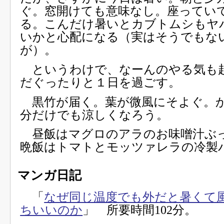
ぐ。窓開けても意味なし。座ってい
る。こんだけ暑いとカブトムシもヤ
いかと心配になる（実はそうでもな
が）。
というわけで、なーんのやる気も
だぐったりと１日を過ごす。
黒竹が届く。葉が微風にそよぐ。
分だけでも涼しくなろう。
昼飯はマグロのアラのお味噌汁ぶ
晩飯はトマトとモッツァレラの冷製
マンガ日記
「
なぜ同じ温度でも外だと暑くて
ちいいのか
」 所要時間102分。