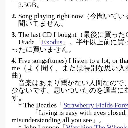
2.5GB。
2.
Song playing right now（今聞い
聞いてません。
3.
The last CD I bought（最後に買っ
Utada「
Exodus
」。半年以上前に買
ったに買いません。
4
. Five songs(tunes) I listen to a lot, or th
me（よく聞く、または特別な思い入
曲）
音楽はあまり聞かない人間なので
少ないです。思いついたのを適当に
す。
* The Beatles「
Strawberry Fields Fore
「Living is easy with eyes closed,
misunderstanding all you see」。
* John Lennon「
Watching The Wheels