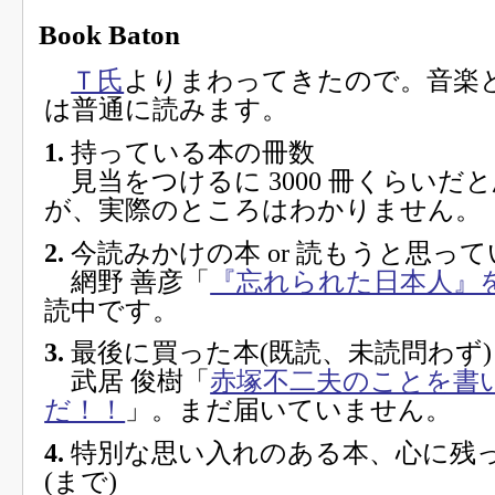
Book Baton
Ｔ氏
よりまわってきたので。音楽
は普通に読みます。
1.
持っている本の冊数
見当をつけるに 3000 冊くらいだ
が、実際のところはわかりません。
2.
今読みかけの本 or 読もうと思っ
網野 善彦「
『忘れられた日本人』
読中です。
3.
最後に買った本(既読、未読問わず)
武居 俊樹「
赤塚不二夫のことを書
だ！！
」。まだ届いていません。
4.
特別な思い入れのある本、心に残っ
(まで)