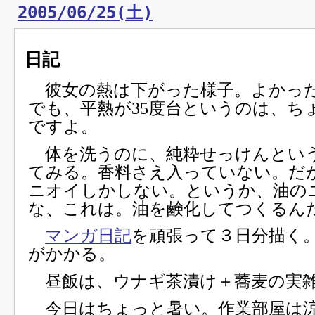
2005/06/25(土)
日記
彼女の熱は下がった様子。よかっ
でも、平熱が35度台というのは、ち
ですよ。
体を洗うのに、純粋せっけんとい
てみる。香料さえ入っていない。だ
ニオイしかしない。というか、油の
な、これは。油を鹸化してつくるん
マンガ日記
を頑張って３日分描く
がかかる。
昼飯は、ウナギ茶漬け＋蕎麦の実
今日はちょっと暑い。作業部屋は