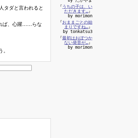
『
うちの子は、い
1人タダと言われると
ただきます…
』
by morimon
『
おままごとの始
すれば、心躍……らな
まりですね…
』
by tonkatsu3
『
最初はおぼつか
ない発音が…
』
by morimon
う。