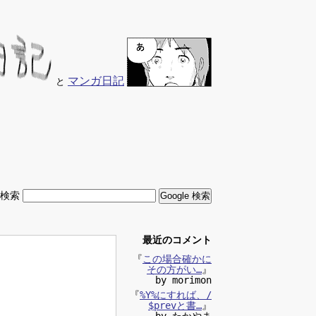
マンガ日記
と
内検索
最近のコメント
『
この場合確かに
その方がい…
』
by morimon
『
%Y%にすれば、/
$prevと書…
』
by たかやま