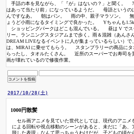
手話の本を見ながら、「『が』はないの？」と聞く。 7
はあって当たり前」になっているようだ。 母語というの
んですなあ。 朝はパン。 雨の中、親子マラソン。 無事 
ょうど小雨になるタイミングで良かった。 Yちゃんも1.5k
ショッピングパークはどこも混んでいる。 昼は V で
リー。ランニングスタジアムまで歩く。雨＆混雑（あんさ
DREAM LIVEなるイベントに人が集まっているらしい）
は、MIRAI に乗せてもらう。 スタンプラリーの商品に
らったし、タオルたくさん。 近所のスーパーでお寿司を
画が壊れているので修復作業。
2017/10/28(土)
1000円散髪
セル画アニメを見ていた世代としては、現代のアニメを見
による回転や視点移動のシーンがあると、未だに「あ、
脱した表現」なんて思っちゃうわけだが、子どもの頃から 3