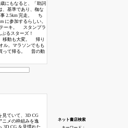
歳にもなると、「助詞
は、基準であり、枷な
2.5km 完走。 ち
m に参加するらしい。
ステーキ。 スタンプラ
んぶるスターズ！
で、移動も大変。 帰り
タオル。マラソンでもも
買って帰る。 昔の動
ていて、3D CG
ネット書店検索
アニメの枠組みを逸
D CG を見慣れた
キーワード：