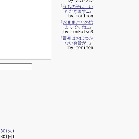
『
うちの子は、い
ただきます…
』
by morimon
『
おままごとの始
まりですね…
』
by tonkatsu3
『
最初はおぼつか
ない発音が…
』
by morimon
/30(火)
/30(日)