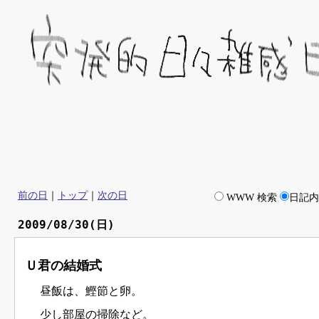
前の日
｜
トップ
｜
次の日
WWW 検索
日記
2009/08/30(日)
Ｕ君の結婚式
昼飯は、鰹節と卵。
少し部屋の掃除など。