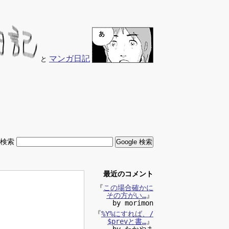
マンガ日記
と
内検索
最近のコメント
『
この場合確かに
その方がい…
』
by morimon
『
%Y%にすれば、/
$prevと書…
』
by たかやま