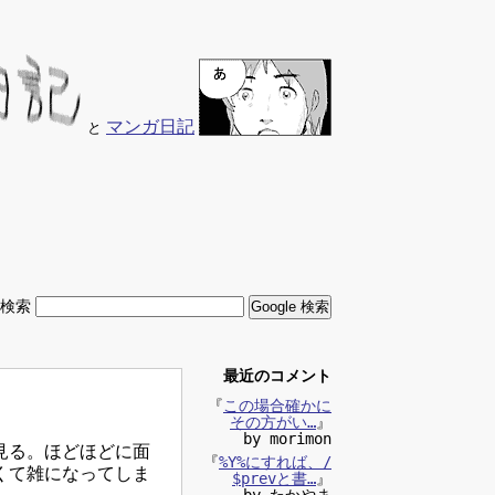
マンガ日記
と
内検索
最近のコメント
『
この場合確かに
その方がい…
』
by morimon
見る。ほどほどに面
『
%Y%にすれば、/
くて雑になってしま
$prevと書…
』
by たかやま