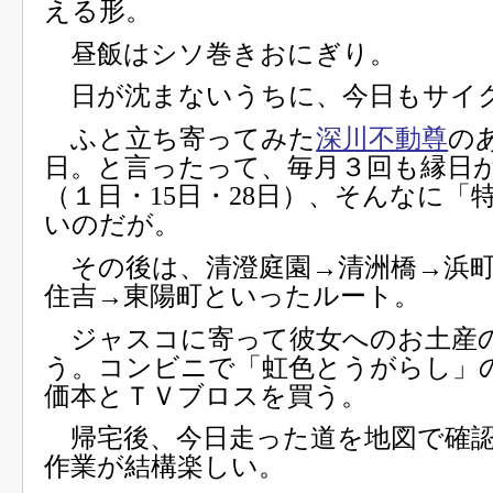
える形。
昼飯はシソ巻きおにぎり。
日が沈まないうちに、今日もサイ
ふと立ち寄ってみた
深川不動尊
の
日。と言ったって、毎月３回も縁日
（１日・15日・28日）、そんなに「
いのだが。
その後は、清澄庭園→清洲橋→浜町
住吉→東陽町といったルート。
ジャスコに寄って彼女へのお土産
う。コンビニで「虹色とうがらし」
価本とＴＶブロスを買う。
帰宅後、今日走った道を地図で確
作業が結構楽しい。