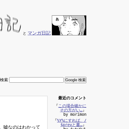
マンガ日記
と
内検索
最近のコメント
『
この場合確かに
その方がい…
』
by morimon
『
%Y%にすれば、/
$prevと書…
』
。嘘なのはわかって
by たかやま