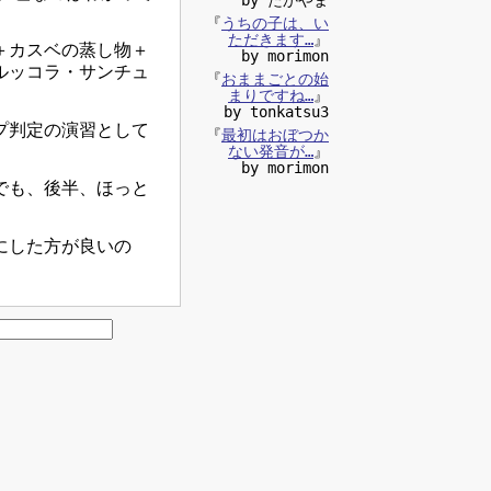
『
うちの子は、い
ただきます…
』
＋カスベの蒸し物＋
by morimon
ルッコラ・サンチュ
『
おままごとの始
まりですね…
』
by tonkatsu3
プ判定の演習として
『
最初はおぼつか
ない発音が…
』
by morimon
でも、後半、ほっと
にした方が良いの