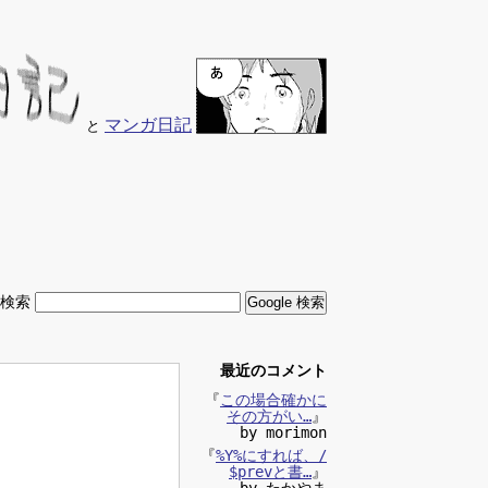
マンガ日記
と
内検索
最近のコメント
『
この場合確かに
その方がい…
』
by morimon
『
%Y%にすれば、/
$prevと書…
』
by たかやま