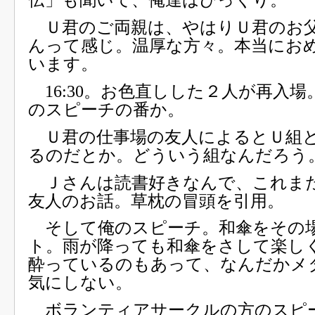
Ｕ君のご両親は、やはりＵ君のお
んって感じ。温厚な方々。本当にお
います。
16:30。お色直しした２人が再入
のスピーチの番か。
Ｕ君の仕事場の友人によるとＵ組
るのだとか。どういう組なんだろう
Ｊさんは読書好きなんで、これま
友人のお話。草枕の冒頭を引用。
そして俺のスピーチ。和傘をその
ト。雨が降っても和傘をさして楽し
酔っているのもあって、なんだかメ
気にしない。
ボランティアサークルの方のスピ