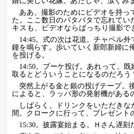
婿に美しい花嫁。あたしゃ、涙ぐみ
ああ、撮影のためにビデオを持っ
た。ここ数日のバタバタで忘れてい
キスも、ビデオならばっちり撮影で
14:45。式の次は花道。チャペル外
鐘を鳴らす。歩いていく新郎新婦に
を投げる。
14:50。ブーケ投げ。あれって、
取るとどういうことになるのだろう
突然上がる金と銀の投げテープ。
によると、ラッパ形の発射機がある
しばらく、ドリンクをいただきな
間。クロークに行って、プレゼント
15:30。披露宴始まる。Ｈさん遅刻